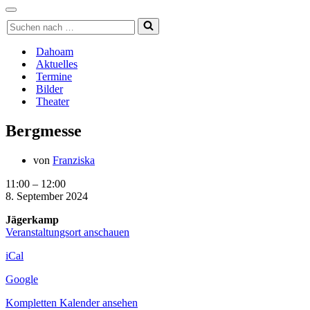
Navigationsmenü
Navigationsmenü
Suchen
nach …
Dahoam
Aktuelles
Termine
Bilder
Theater
Bergmesse
von
Franziska
Bergmesse
11:00
–
12:00
8. September 2024
Jägerkamp
Veranstaltungsort anschauen
iCal
Google
Kompletten Kalender ansehen