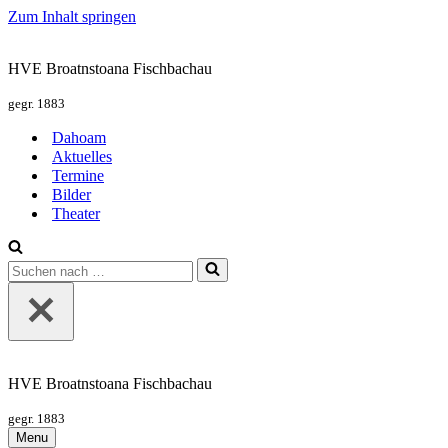
Zum Inhalt springen
HVE Broatnstoana Fischbachau
gegr. 1883
Dahoam
Aktuelles
Termine
Bilder
Theater
Suchen
nach …
HVE Broatnstoana Fischbachau
gegr. 1883
Menu