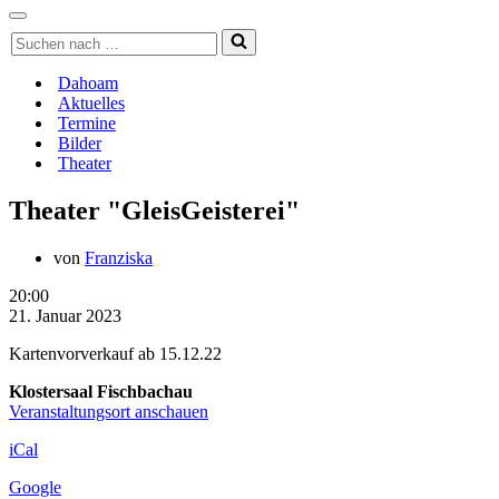
Navigationsmenü
Navigationsmenü
Suchen
nach …
Dahoam
Aktuelles
Termine
Bilder
Theater
Theater "GleisGeisterei"
von
Franziska
Theater
20:00
"GleisGeisterei"
21. Januar 2023
Kartenvorverkauf ab 15.12.22
Klostersaal Fischbachau
Veranstaltungsort anschauen
iCal
Google